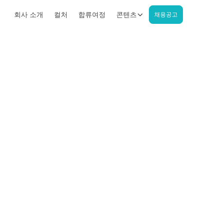
회사 소개
컬처
합류여정
콘텐츠
채용공고